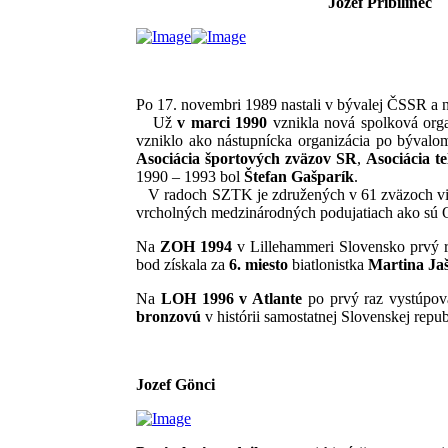
Jozef Pribilinec
Po 17. novembri 1989 nastali v bývalej ČSSR a 
Už
v marci 1990
vznikla nová spolková org
vzniklo ako nástupnícka organizácia po bývalo
Asociácia športových zväzov SR
,
Asociácia t
1990 – 1993 bol
Štefan Gašparík
.
V radoch SZTK je združených v 61 zväzoch viac 
vrcholných medzinárodných podujatiach ako sú
Na
ZOH 1994
v Lillehammeri Slovensko prvý ra
bod získala za
6. miesto
biatlonistka
Martina Ja
Na
LOH 1996 v Atlante
po prvý raz vystúpova
bronzovú
v histórii samostatnej Slovenskej repu
Jozef Gönci