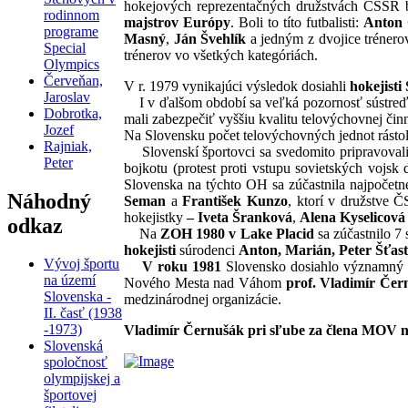
hokejových reprezentačných družstvách ČSSR 
rodinnom
majstrov Európy
. Boli to títo futbalisti:
Anton
programe
Masný
,
Ján Švehlík
a jedným z dvojice trénero
Special
trénerov vo všetkých kategóriách.
Olympics
Červeňan,
V r. 1979 vynikajúci výsledok dosiahli
hokejisti
Jaroslav
I v ďalšom období sa veľká pozornosť sústreď
Dobrotka,
mali zabezpečiť vyššiu kvalitu telovýchovnej činn
Jozef
Na Slovensku počet telovýchovných jednot rásto
Rajniak,
Slovenskí športovci sa svedomito pripravoval
Peter
bojkotu (protest proti vstupu sovietských vojs
Slovenska na týchto OH sa zúčastnila najpočetne
Náhodný
Seman
a
František Kunzo
, ktorí v družstve 
hokejistky
–
Iveta Šranková
,
Alena Kyselicová
odkaz
Na
ZOH 1980 v Lake Placid
sa zúčastnilo 7
hokejisti
súrodenci
Anton, Marián, Peter Šťas
Vývoj športu
V roku 1981
Slovensko dosiahlo významný 
na území
Nového Mesta nad Váhom
prof. Vladimír Čer
Slovenska -
medzinárodnej organizácie.
II. časť (1938
-1973)
Vladimír Černušák pri sľube za člena MOV 
Slovenská
spoločnosť
olympijskej a
športovej