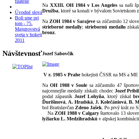
filatelie
Na
XXIII. OH 1984 v Los Angeles
sa naši šp
Družba
, ktoré sa konali v bývalom Sovietskom 
Úvodné slová
Boli sme pri
Na
ZOH 1984 v Sarajeve
sa zúčastnilo 12 slove
tom - 75.
strieborné medaily
;
striebornú medailu
získal
Majstrovstvá
bronz
.
sveta v hokeji
2011
Návštevnosť
Jozef Sabovčík
V r. 1985
v Prahe
hokejisti ČSSR na MS a ME 
Na
OH 1988 v Soule
sa zúčastnilo 47 športov
najcennejšie medaily získali: chodec
Jozef Pribil
podal zápasník
Jozef Lohyňa
, ktorý získal
br
Ďurišinová
,
A. Hradská
,
J. Kolečániová
,
B. M
bol Bratislavčan
Zdeno Jašek
. Po prvý krát zo 
Na
ZOH 1988 v Calgary
štartovalo 13 slove
lyžiarku
L. Medzihradskú
v alpskej kombinácii