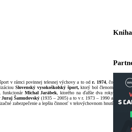
Kniha
Partn
port v rámci povinnej telesnej výchovy a to od
r. 1974
, čo
nizáciou
Slovenský vysokoškolský šport,
ktorý bol členom
, funkcionár
Michal Jarábek
, ktorého na ďalšie dva roky
r
Juraj Šamudovský
(1935 – 2005) a to v r. 1973 – 1990 a
nizačné zabezpečenie a lepšiu činnosť v telovýchovnom hnutí