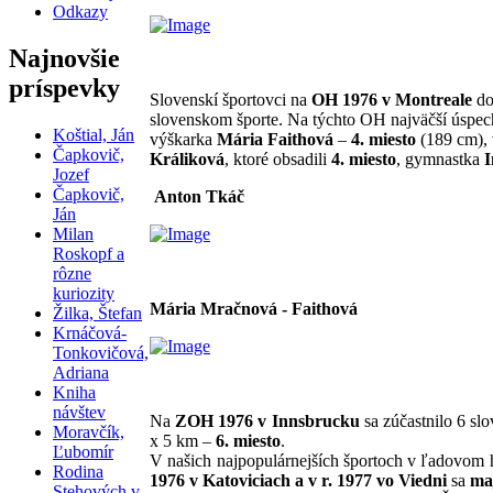
Odkazy
Najnovšie
príspevky
Slovenskí športovci na
OH 1976 v Montreale
do
slovenskom športe. Na týchto OH najväčší úspech
Koštial, Ján
výškarka
Mária Faithová
–
4. miesto
(189 cm), 
Čapkovič,
Králiková
, ktoré obsadili
4. miesto
, gymnastka
I
Jozef
Čapkovič,
Anton Tkáč
Ján
Milan
Roskopf a
rôzne
kuriozity
Mária Mračnová - Faithová
Žilka, Štefan
Krnáčová-
Tonkovičová,
Adriana
Kniha
návštev
Na
ZOH 1976 v Innsbrucku
sa zúčastnilo 6 slo
Moravčík,
x 5 km –
6. miesto
.
Ľubomír
V našich najpopulárnejších športoch v ľadovom h
Rodina
1976 v Katoviciach a v r. 1977 vo Viedni
sa
ma
Stehových v