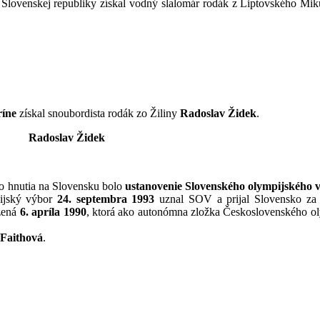
j Slovenskej republiky získal vodný slalomár rodák z Liptovského Mi
íne
získal snoubordista rodák zo Žiliny
Radoslav Židek
.
Židek
 hnutia na Slovensku bolo
ustanovenie Slovenského olympijského 
ijský výbor
24. septembra 1993
uznal SOV a prijal Slovensko za 
žená
6. apríla 1990
, ktorá ako autonómna zložka Československého oly
Faithová
.