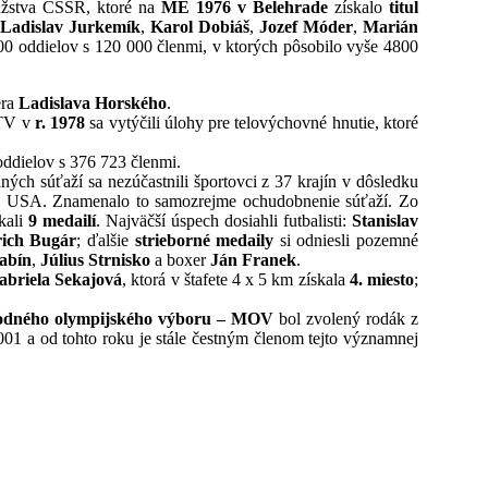
užstva ČSSR, ktoré na
ME 1976 v Belehrade
získalo
titul
Ladislav Jurkemík
,
Karol Dobiáš
,
Jozef Móder
,
Marián
000 oddielov s 120 000 členmi, v ktorých pôsobilo vyše 4800
ra
Ladislava Horského
.
ZTV v
r. 1978
sa vytýčili úlohy pre telovýchovné hnutie, ktoré
oddielov s 376 723 členmi.
olných súťaží sa nezúčastnili športovci z 37 krajín v dôsledku
eľov USA. Znamenalo to samozrejme ochudobnenie súťaží. Zo
kali
9 medailí
. Najväčší úspech dosiahli futbalisti:
Stanislav
ich Bugár
; ďalšie
strieborné medaily
si odniesli pozemné
abín
,
Július Strnisko
a boxer
Ján Franek
.
abriela Sekajová
, ktorá v štafete 4 x 5 km získala
4. miesto
;
rodného olympijského výboru – MOV
bol zvolený rodák z
1 a od tohto roku je stále čestným členom tejto významnej