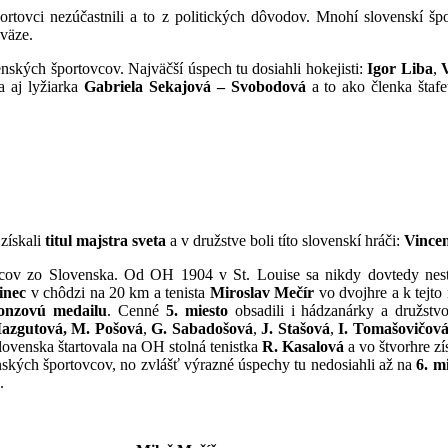
ortovci nezúčastnili a to z politických dôvodov. Mnohí slovenskí špo
zväze.
nských športovcov. Najväčší úspech tu dosiahli hokejisti:
Igor Liba
,
a aj lyžiarka
Gabriela Sekajová
– Svobodová
a to ako členka štafe
získali
titul majstra sveta
a v družstve boli títo slovenskí hráči:
Vince
cov zo Slovenska. Od OH 1904 v St. Louise sa nikdy dovtedy nesta
inec
v chôdzi na 20 km a tenista
Miroslav Mečír
vo dvojhre a k tejto
onzovú medailu
. Cenné
5. miesto
obsadili i hádzanárky a družstvo
azgutová,
M. Pošová
,
G. Sabadošová
,
J. Stašová
,
I. Tomašovičov
Slovenska štartovala na OH stolná tenistka
R. Kasalová
a vo štvorhre z
nských športovcov, no zvlášť výrazné úspechy tu nedosiahli až na
6. mi
.