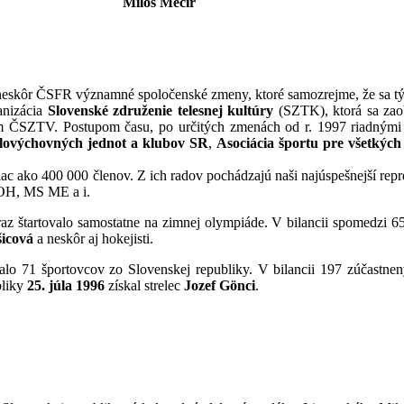
Miloš Mečíř
neskôr ČSFR významné spoločenské zmeny, ktoré samozrejme, že sa týk
anizácia
Slovenské združenie telesnej kultúry
(SZTK), ktorá sa zao
m ČSZTV. Postupom času, po určitých zmenách od r. 1997 riadnými č
elovýchovných jednot a klubov SR
,
Asociácia športu pre všetkých
ako 400 000 členov. Z ich radov pochádzajú naši najúspešnejší reprez
 OH, MS ME a i.
z štartovalo samostatne na zimnej olympiáde. V bilancii spomedzi 6
šicová
a neskôr aj hokejisti.
lo 71 športovcov zo Slovenskej republiky. V bilancii 197 zúčastnen
bliky
25. júla 1996
získal strelec
Jozef Gönci
.