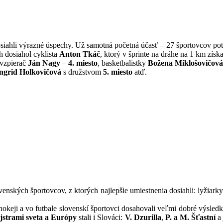
siahli výrazné úspechy. Už samotná početná účasť – 27 športovcov po
 dosiahol cyklista
Anton Tkáč
, ktorý v šprinte na dráhe na 1 km získ
vzpierač
Ján Nagy
–
4. miesto
, basketbalistky
Božena Miklošovičová
ngrid Holkovičová
s družstvom
5. miesto
atď.
venských športovcov, z ktorých najlepšie umiestnenia dosiahli: lyžiark
okeji a vo futbale slovenskí športovci dosahovali veľmi dobré výsled
jstrami sveta a Európy
stali i Slováci:
V. Dzurilla
,
P. a M. Šťastní
a 