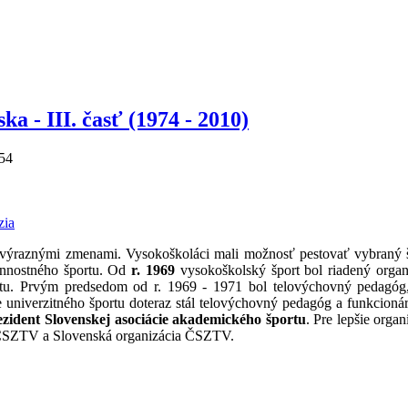
a - III. časť (1974 - 2010)
:54
 výraznými zmenami. Vysokoškoláci mali možnosť pestovať vybraný š
konnostného športu. Od
r. 1969
vysokoškolský šport bol riadený orga
tu. Prvým predsedom od r. 1969 - 1971 bol telovýchovný pedagóg
le univerzitného športu doteraz stál telovýchovný pedagóg a funkcioná
ezident Slovenskej asociácie akademického športu
. Pre lepšie orga
 ČSZTV a Slovenská organizácia ČSZTV.