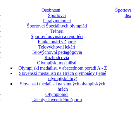
Osobnosti
Športové
Športovci
dis
Paralympionici
Športovci Špeciálnych olympiád
Tréneri
Športoví novinári a reportéri
Funkcionári v športe
Telovýchovní lekári
Telovýchovní pedagógovia
Rozhodcovia
Olympijskí medailisti
Olympijskí medailisti v abecednom poradí A - Z
Slovenskí medailisti na Hrách olympiády (letné
olympijské hry)
Slovenskí medailisti na zimných olympijských
hrách
Olympionici
Talenty slovenského športu