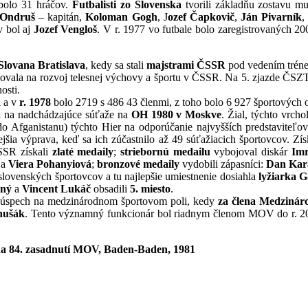
bolo 31 hráčov.
Futbalisti zo Slovenska
tvorili základňu zostavu m
 Ondruš
– kapitán,
Koloman Gogh
, J
ozef Čapkovič
,
Ján Pivarník
,
v bol aj
Jozef Vengloš
. V r. 1977 vo futbale bolo zaregistrovaných 2
 Slovana Bratislava
, kedy sa stali
majstrami ČSSR
pod vedením tréne
ovala na rozvoj telesnej výchovy a športu v ČSSR. Na 5. zjazde ČS
osti.
l a v
r. 1978
bolo 2719 s 486 43 členmi, z toho bolo 6 927 športových 
i na nadchádzajúce súťaže na
OH 1980 v Moskve
. Žial, týchto vrch
k do Afganistanu) týchto Hier na odporúčanie najvyšších predstavit
jšia výprava, keď sa ich zúčastnilo až 49 súťažiacich športovcov. Zís
ČSSR získali
zlaté medaily
;
striebornú medailu
vybojoval diskár
Imr
a
Viera Pohanyiová
;
bronzové medaily
vydobili zápasníci:
Dan Kar
 slovenských športovcov a tu najlepšie umiestnenie dosiahla
lyžiarka
G
tný
a
Vincent Lukáč
obsadili
5. miesto
.
úspech na medzinárodnom športovom poli, kedy
za člena Medziná
nušák
. Tento významný funkcionár bol riadnym členom MOV do r. 200
na 84. zasadnutí MOV, Baden-Baden, 1981