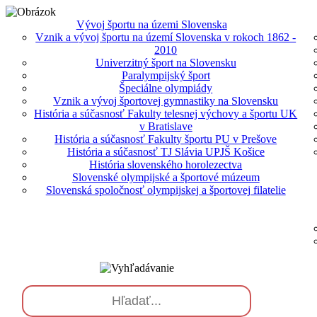
Vývoj športu na územi Slovenska
Vznik a vývoj športu na území Slovenska v rokoch 1862 -
2010
Univerzitný šport na Slovensku
Paralympijský šport
Špeciálne olympiády
Vznik a vývoj športovej gymnastiky na Slovensku
História a súčasnosť Fakulty telesnej výchovy a športu UK
v Bratislave
História a súčasnosť Fakulty športu PU v Prešove
História a súčasnosť TJ Slávia UPJŠ Košice
História slovenského horolezectva
Slovenské olympijské a športové múzeum
Slovenská spoločnosť olympijskej a športovej filatelie