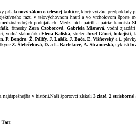
y prijala
nový zákon o telesnej kultúre
, ktorý vytvára predpoklady pr
bjektívneho razu v telovýchovnom hnutí a vo vrcholovom športe mô
dzinárodných podujatiach. Medzi nich patrili a patria: kanoista
S
iňák
, fitnesky
Zora Czoborová
,
Gabriela Mlsnová
, vodní zjazdár
ci
, vodná slalomárka
Elena Kaliská
, strelec
Jozef Gönci
,
hokejisti
, 
an
,
P. Bondra
,
Ž. Pálffy
,
J. Lašák
,
J. Bača
,
Ľ. Višňovský
a i., plav
relkyne
Z. Štefečeková
,
D. a L. Bartekové
,
A. Stranovská
, cyklisti
br
najúspešnejšia v histórii.Naši športovci získali
3 zlaté
,
2 strieborné
. Tarr