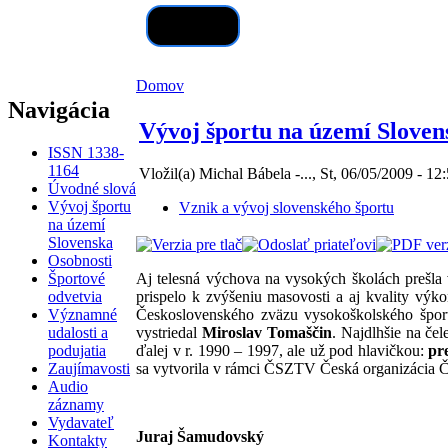
Hľadať
Domov
Navigácia
Vývoj športu na území Slovensk
ISSN 1338-
1164
Vložil(a) Michal Bábela -..., St, 06/05/2009 - 12
Úvodné slová
Vývoj športu
Vznik a vývoj slovenského športu
na území
Slovenska
Osobnosti
Športové
Aj telesná výchova na vysokých školách prešla
odvetvia
prispelo k zvýšeniu masovosti a aj kvality vý
Významné
Československého zväzu vysokoškolského špor
udalosti a
vystriedal
Miroslav Tomaščin
. Najdlhšie na če
podujatia
ďalej v r. 1990 – 1997, ale už pod hlavičkou:
pr
Zaujímavosti
sa vytvorila v rámci ČSZTV Česká organizácia
Audio
záznamy
Vydavateľ
Juraj Šamudovský
Kontakty