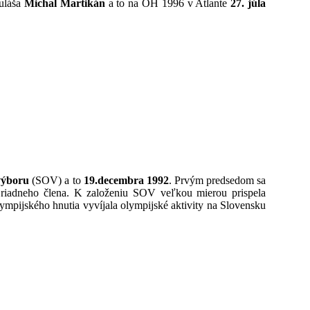
kuláša
Michal Martikán
a to na OH 1996 v Atlante
27. júla
výboru
(SOV) a to
19.decembra 1992
. Prvým predsedom sa
riadneho člena. K založeniu SOV veľkou mierou prispela
mpijského hnutia vyvíjala olympijské aktivity na Slovensku