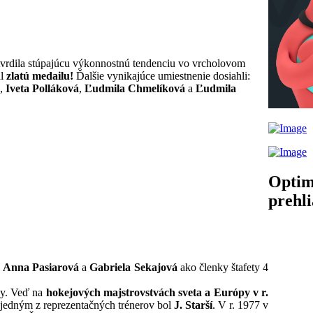
tvrdila stúpajúcu výkonnostnú tendenciu vo vrcholovom
al
zlatú medailu!
Ďalšie vynikajúce umiestnenie dosiahli:
,
Iveta Polláková
,
Ľudmila Chmelíková
a
Ľudmila
Optim
prehl
y
Anna Pasiarová
a
Gabriela Sekajová
ako členky štafety 4
ky. Veď na
hokejových majstrovstvách sveta a Európy v r.
jedným z reprezentačných trénerov bol
J. Starší
. V r. 1977 v