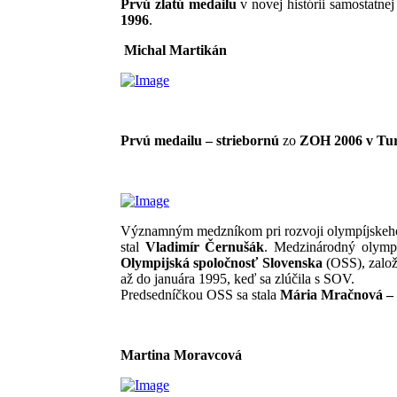
Prvú zlatú medailu
v novej histórii samostatne
1996
.
Michal Martikán
Prvú medailu – striebornú
zo
ZOH 2006 v Tur
Radoslav 
Významným medzníkom pri rozvoji olympíjskeho
stal
Vladimír Černušák
. Medzinárodný olymp
Olympijská spoločnosť Slovenska
(OSS), zalo
až do januára 1995, keď sa zlúčila s SOV.
Predsedníčkou OSS sa stala
Mária Mračnová – 
Martina Moravcová