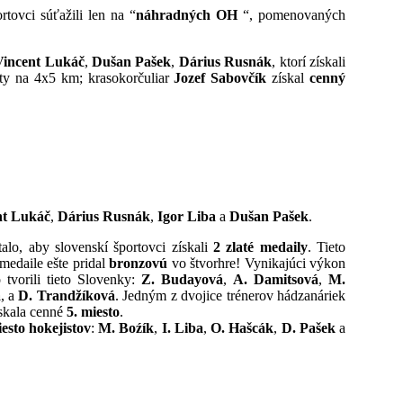
rtovci súťažili len na “
náhradných OH
“, pomenovaných
Vincent Lukáč
,
Dušan Pašek
,
Dárius Rusnák
, ktorí získali
ty na 4x5 km; krasokorčuliar
Jozef Sabovčík
získal
cenný
nt Lukáč
,
Dárius Rusnák
,
Igor Liba
a
Dušan Pašek
.
lo, aby slovenskí športovci získali
2 zlaté medaily
. Tieto
 medaile ešte pridal
bronzovú
vo štvorhre! Vynikajúci výkon
 tvorili tieto Slovenky:
Z. Budayová
,
A. Damitsová
,
M.
á
, a
D. Trandžíková
. Jedným z dvojice trénerov hádzanáriek
ískala cenné
5. miesto
.
esto hokejistov
:
M. Boźík
,
I. Liba
,
O. Hašcák
,
D. Pašek
a