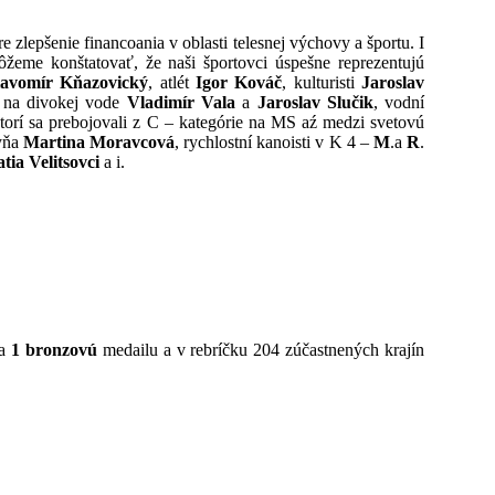
e zlepšenie financoania v oblasti telesnej výchovy a športu. I
žeme konštatovať, že naši športovci úspešne reprezentujú
lavomír Kňazovický
, atlét
Igor Kováč
, kulturisti
Jaroslav
i na divokej vode
Vladimír Vala
a
Jaroslav Slučik
, vodní
ktorí sa prebojovali z C – kategórie na MS aź medzi svetovú
kyňa
Martina Moravcová
, rychlostní kanoisti v K 4 –
M
.a
R
.
atia Velitsovci
a i.
a
1 bronzovú
medailu a v rebríčku 204 zúčastnených krajín