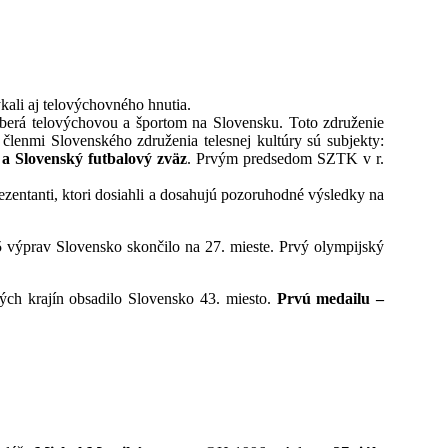
ali aj telovýchovného hnutia.
berá telovýchovou a športom na Slovensku. Toto združenie
lenmi Slovenského združenia telesnej kultúry sú subjekty:
 a Slovenský futbalový zväz
. Prvým predsedom SZTK v r.
entanti, ktori dosiahli a dosahujú pozoruhodné výsledky na
5 výprav Slovensko skončilo na 27. mieste. Prvý olympijský
ých krajín obsadilo Slovensko 43. miesto.
Prvú medailu –