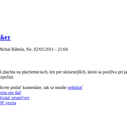
aker
Michal Bábela, Ne, 02/01/2011 - 21:04
a
 plachta na plachetniciach, len pre skúsenejších, ktorá sa používa pri 
zpečná.
hcete pridať komentáre, tak sa musíte
prihlásiť