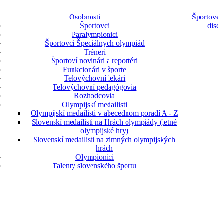
Osobnosti
Športové
Športovci
dis
Paralympionici
Športovci Špeciálnych olympiád
Tréneri
Športoví novinári a reportéri
Funkcionári v športe
Telovýchovní lekári
Telovýchovní pedagógovia
Rozhodcovia
Olympijskí medailisti
Olympijskí medailisti v abecednom poradí A - Z
Slovenskí medailisti na Hrách olympiády (letné
olympijské hry)
Slovenskí medailisti na zimných olympijských
hrách
Olympionici
Talenty slovenského športu