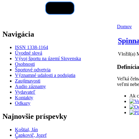
Hľadať
Domov
Navigácia
Spinn
ISSN 1338-1164
Úvodné slová
Vložil(a) 
Vývoj športu na území Slovenska
Osobnosti
Definíci
Športové odvetvia
Významné udalosti a podujatia
Veľká čelná
Zaujímavosti
veľmi nebe
Audio záznamy
Vydavateľ
Ak c
Kontakty
Odkazy
Najnovšie príspevky
Koštial, Ján
Čapkovič, Jozef