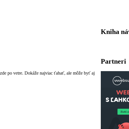
Kniha ná
Partneri
jazde po vetre. Dokáže najviac ťahať, ale môže byť aj