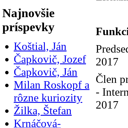
Najnovšie
príspevky
Funkci
Koštial, Ján
Predse
Čapkovič, Jozef
2017
Čapkovič, Ján
Člen p
Milan Roskopf a
- Inter
rôzne kuriozity
2017
Žilka, Štefan
Krnáčová-