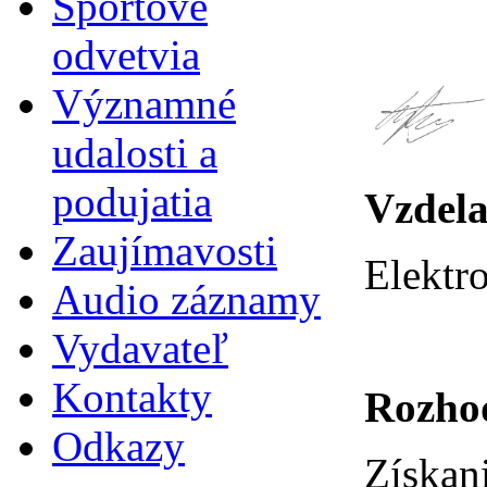
Športové
odvetvia
Významné
udalosti a
podujatia
Vzdela
Zaujímavosti
Elektr
Audio záznamy
Vydavateľ
Kontakty
Rozhod
Odkazy
Získan