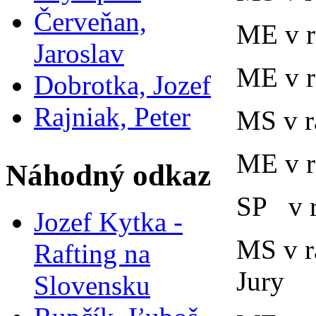
Červeňan,
ME v r
Jaroslav
ME v r
Dobrotka, Jozef
Rajniak, Peter
MS v ra
ME v r
Náhodný odkaz
SP v r
Jozef Kytka -
MS v r
Rafting na
Jury
Slovensku