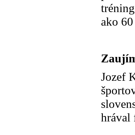
trénin
ako 60
Zaujím
Jozef K
športo
sloven
hrával 