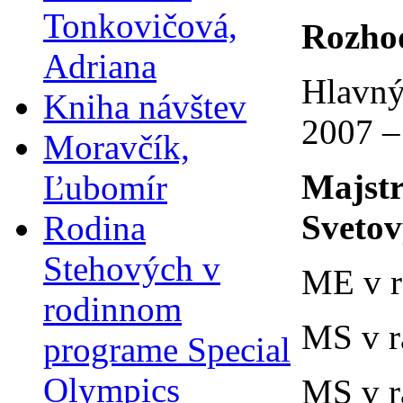
Tonkovičová,
Rozhod
Adriana
Hlavný
Kniha návštev
2007 –
Moravčík,
Majstr
Ľubomír
Svetov
Rodina
Stehových v
ME v r
rodinnom
MS v r
programe Special
Olympics
MS v r