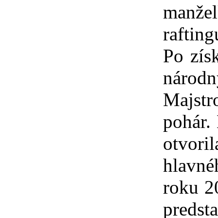
manže
rafting
Po zís
národn
Majstr
pohár.
otvori
hlavné
roku 2
predst