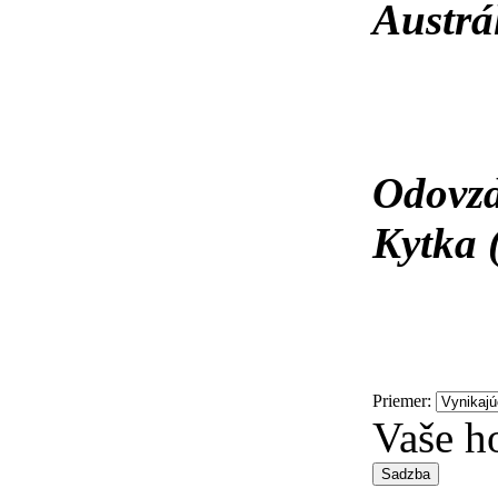
Austrál
Odovzd
Kytka 
Priemer:
Vaše h