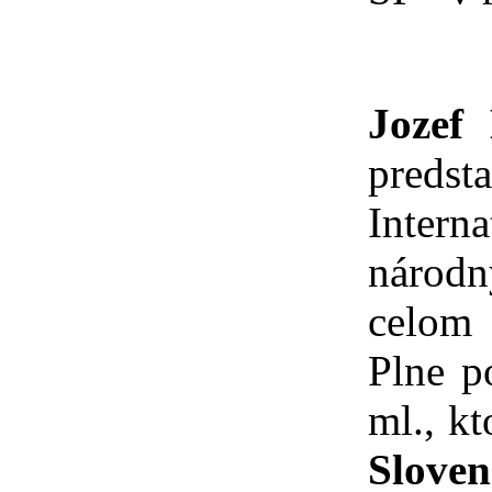
Jozef 
predst
Intern
národn
celom 
Plne p
ml., k
Sloven