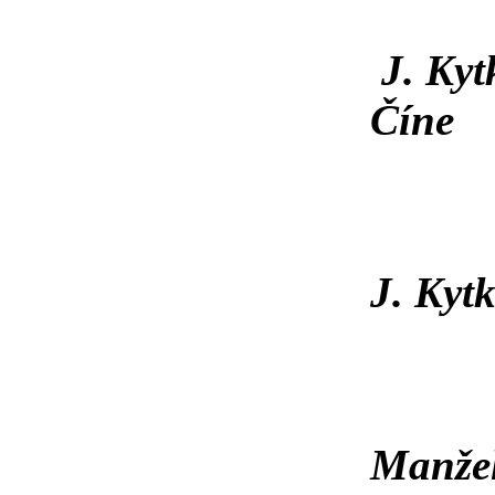
J. Kyt
Číne
J. Kyt
Manžel