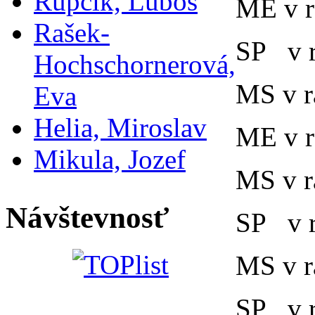
Rupčík, Ľuboš
ME v r
Rašek-
SP v r
Hochschornerová,
MS v r
Eva
Helia, Miroslav
ME v r
Mikula, Jozef
MS v r
Návštevnosť
SP v r
MS v r
SP v r