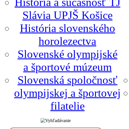
História a súčasnosť TJ
Slávia UPJŠ Košice
História slovenského
horolezectva
Slovenské olympijské
a športové múzeum
Slovenská spoločnosť
olympijskej a športovej
filatelie