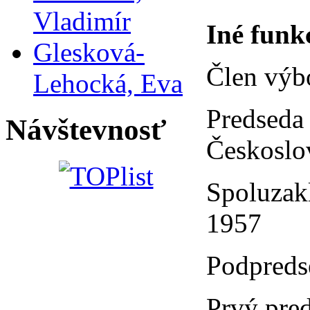
Vladimír
Iné funk
Glesková-
Člen výb
Lehocká, Eva
Predseda
Návštevnosť
Českoslo
Spoluzak
1957
Podpreds
Prvý pre