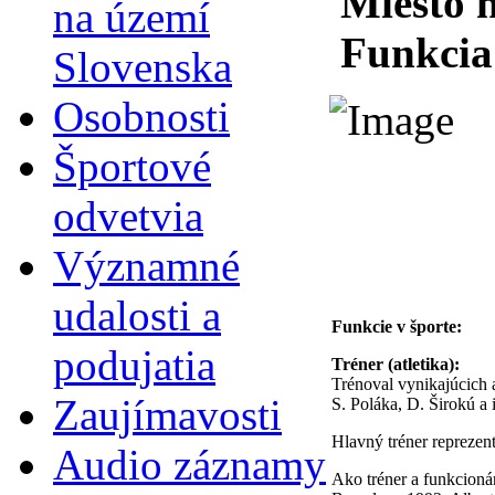
Miesto 
na území
Funkcia
Slovenska
Osobnosti
Športové
odvetvia
Významné
udalosti a
Funkcie v športe:
podujatia
Tréner (atletika):
Trénoval vynikajúcich 
Zaujímavosti
S. Poláka, D. Širokú a i
Hlavný tréner repreze
Audio záznamy
Ako tréner a funkcion