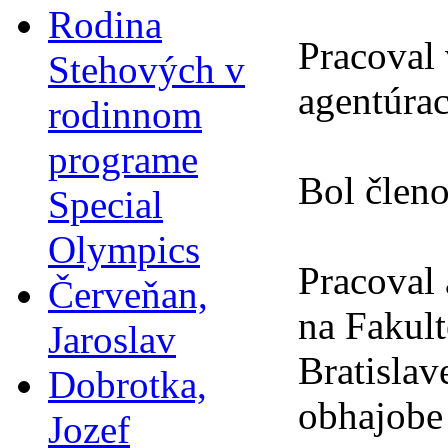
Rodina
Pracoval
Stehových v
agentúra
rodinnom
programe
Bol členo
Special
Olympics
Pracoval
Červeňan,
na Fakul
Jaroslav
Bratislav
Dobrotka,
obhajobe
Jozef