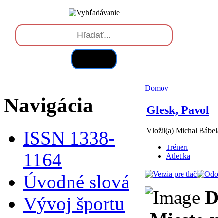
Hľadať
Domov
Navigácia
Glesk, Pavol
Vložil(a) Michal Bábel
ISSN 1338-
Tréneri
1164
Atletika
Úvodné slová
D
Vývoj športu