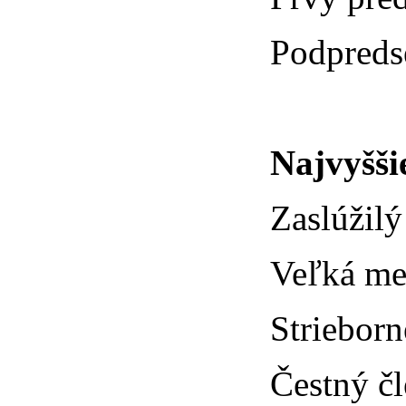
Podpreds
Najvyšši
Zaslúžilý
Veľká me
Striebor
Čestný č