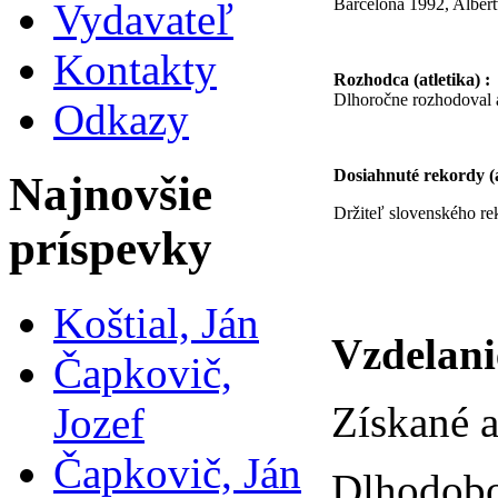
Barcelona 1992, Albert
Vydavateľ
Kontakty
Rozhodca (atletika) :
Dlhoročne rozhodoval a
Odkazy
Dosiahnuté rekordy (a
Najnovšie
Držiteľ slovenského re
príspevky
Koštial, Ján
Vzdelani
Čapkovič,
Získané a
Jozef
Čapkovič, Ján
Dlhodobo 