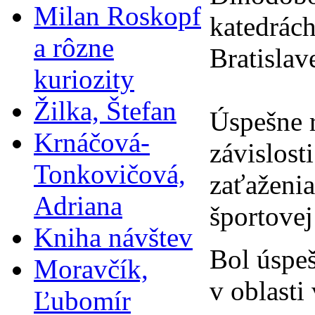
Milan Roskopf
katedrách
a rôzne
Bratislav
kuriozity
Žilka, Štefan
Úspešne r
Krnáčová-
závislos
Tonkovičová,
zaťaženia
Adriana
športovej
Kniha návštev
Bol úspe
Moravčík,
v oblasti
Ľubomír