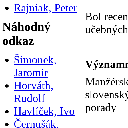
Rajniak, Peter
Bol rece
Náhodný
učebných
odkaz
Šimonek,
Významn
Jaromír
Manžérske
Horváth,
slovenský
Rudolf
porady
Havlíček, Ivo
Černušák,