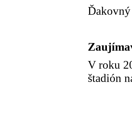
Ďakovný 
Zaujímav
V roku 2
štadión 