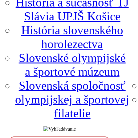
História a súčasnosť TJ
Slávia UPJŠ Košice
História slovenského
horolezectva
Slovenské olympijské
a športové múzeum
Slovenská spoločnosť
olympijskej a športovej
filatelie