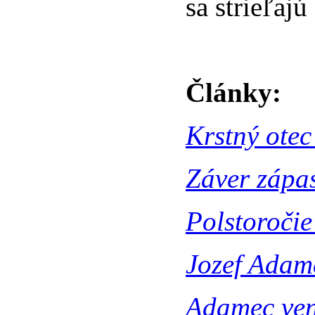
sa strieľajú
Články:
Krstný otec
Záver zápas
Polstoročie
Jozef Adame
Adamec ven