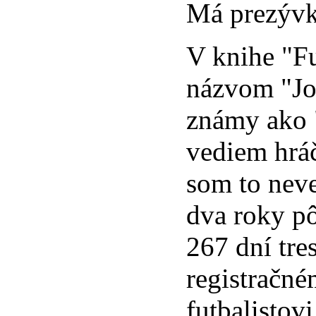
Má prezývk
V knihe "Fu
názvom "Joz
známy ako "
vediem hráč
som to neve
dva roky p
267 dní tre
registračn
futbalistovi