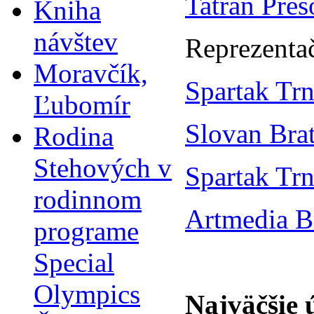
Tatran Preš
Kniha
návštev
Reprezenta
Moravčík,
Spartak Tr
Ľubomír
Slovan Brat
Rodina
Stehových v
Spartak Tr
rodinnom
Artmedia B
programe
Special
Olympics
Najväčšie 