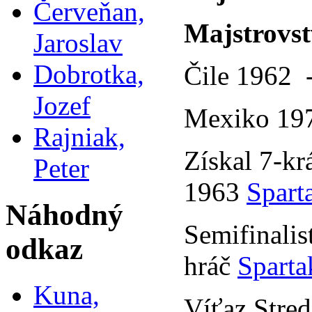
Červeňan,
Majstrovst
Jaroslav
Dobrotka,
Čile 1962 -
Jozef
Mexiko 197
Rajniak,
Získal 7-kr
Peter
1963
Spart
Náhodný
Semifinali
odkaz
hráč
Sparta
Kuna,
Víťaz Stre