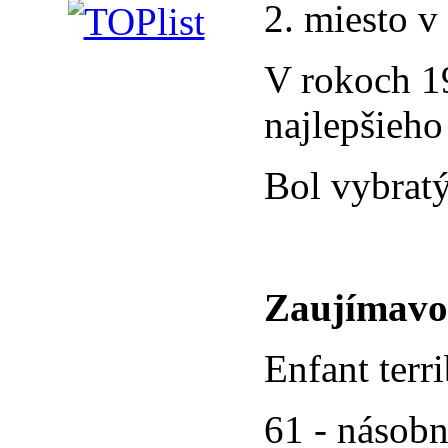
2. miesto v
V rokoch 19
najlepšieho 
Bol vybrat
Zaujímavo
Enfant terr
61 - násobný