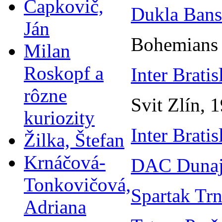
Čapkovič,
Dukla Bans
Ján
Bohemians 
Milan
Roskopf a
Inter Bratis
rôzne
Svit Zlín, 
kuriozity
Inter Bratis
Žilka, Štefan
Krnáčová-
DAC Dunaj
Tonkovičová,
Spartak Tr
Adriana