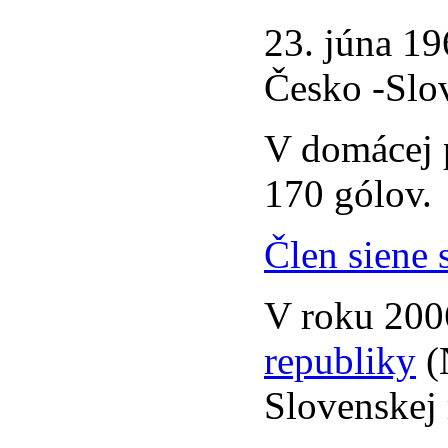
23. júna 19
Česko -Slove
V domácej p
170 gólov.
Člen siene 
V roku 20
republiky
(
Slovenskej 