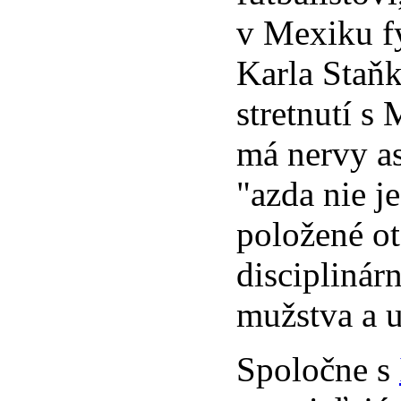
v Mexiku f
Karla Staň
stretnutí s
má nervy as
"azda nie j
položené o
disciplinár
mužstva a 
Spoločne s