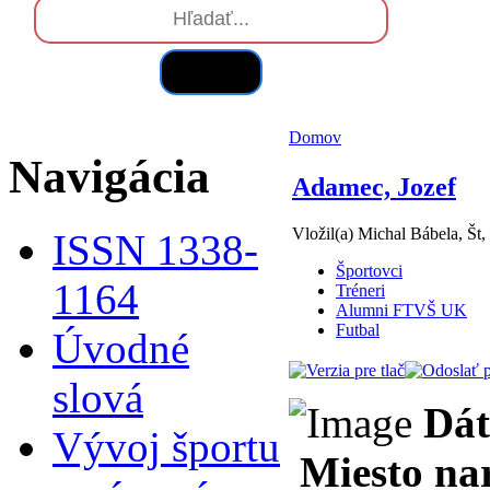
Hľadať
Domov
Navigácia
Adamec, Jozef
Vložil(a) Michal Bábela, Št,
ISSN 1338-
Športovci
1164
Tréneri
Alumni FTVŠ UK
Futbal
Úvodné
slová
Dát
Vývoj športu
Miesto na