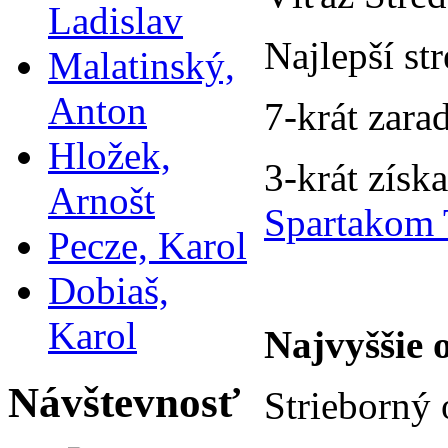
Ladislav
Najlepší st
Malatinský,
Anton
7-krát zara
Hložek,
3-krát získ
Arnošt
Spartakom 
Pecze, Karol
Dobiaš,
Karol
Najvyššie 
Návštevnosť
Strieborný