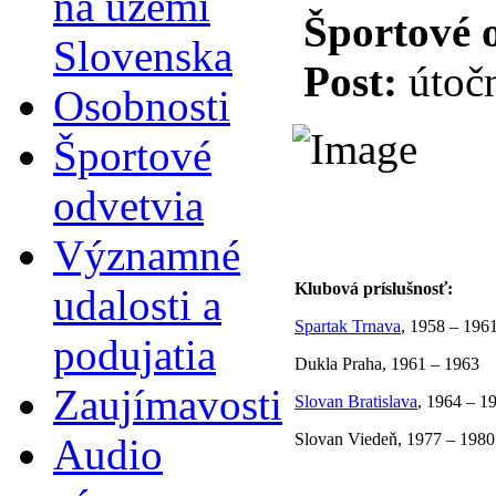
na území
Športové 
Slovenska
Post:
útoč
Osobnosti
Športové
odvetvia
Významné
Klubová príslušnosť:
udalosti a
Spartak Trnava
, 1958 – 196
podujatia
Dukla Praha, 1961 – 1963
Zaujímavosti
Slovan Bratislava
, 1964 – 1
Slovan Viedeň, 1977 – 1980 
Audio